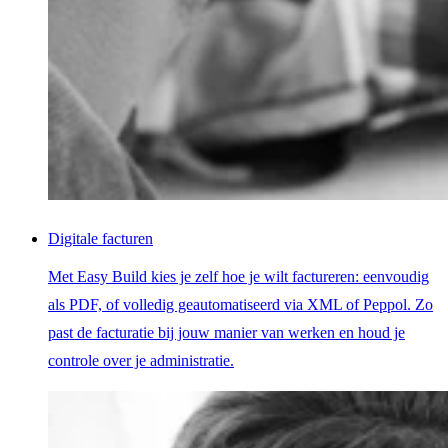
Digitale facturen
Met Easy Build kies je zelf hoe je wilt factureren: eenvoudig
als PDF, of volledig geautomatiseerd via XML of Peppol. Zo
past de facturatie bij jouw manier van werken en houd je
controle over je administratie.