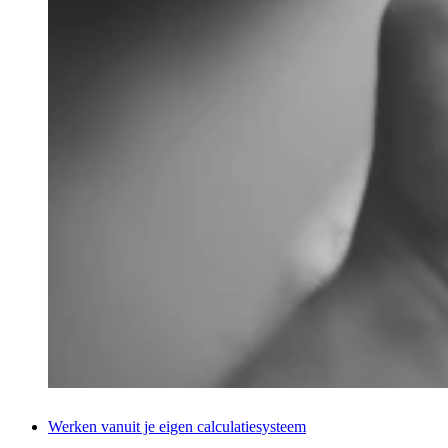
Werken vanuit je eigen calculatiesysteem