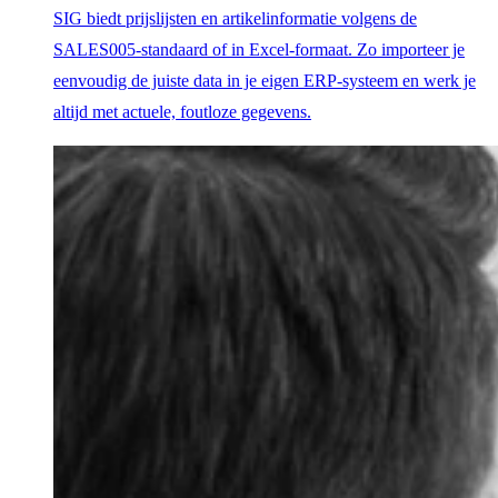
SIG biedt prijslijsten en artikelinformatie volgens de
SALES005-standaard of in Excel-formaat. Zo importeer je
eenvoudig de juiste data in je eigen ERP-systeem en werk je
altijd met actuele, foutloze gegevens.