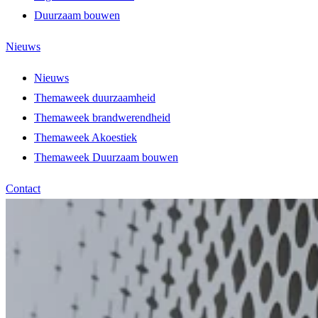
Duurzaam bouwen
Nieuws
Nieuws
Themaweek duurzaamheid
Themaweek brandwerendheid
Themaweek Akoestiek
Themaweek Duurzaam bouwen
Contact