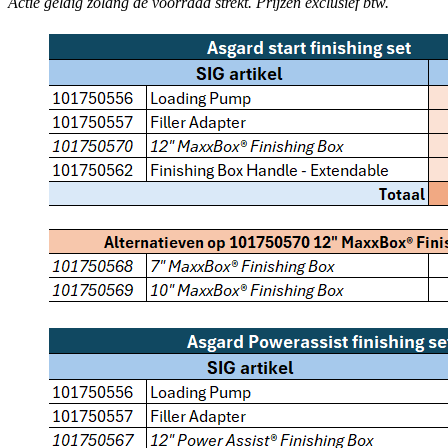
Actie geldig zolang de voorraad strekt. Prijzen exclusief btw.