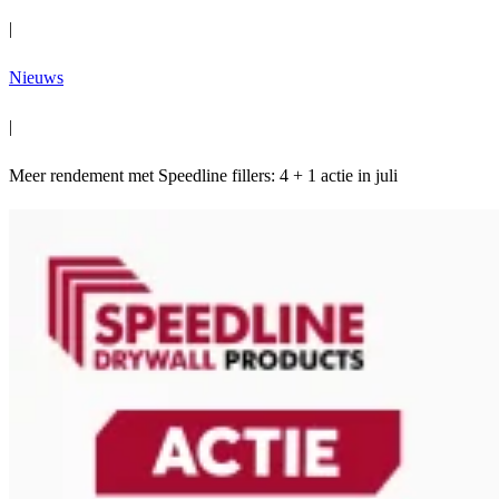
|
Nieuws
|
Meer rendement met Speedline fillers: 4 + 1 actie in juli