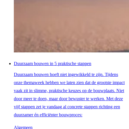
Duurzaam bouwen in 5 praktische stappen
Duurzaam bouwen hoeft niet ingewikkeld te zijn. Tijdens
onze themaweek hebben we laten zien dat de grootste impact
vaak zit in slimme, praktische keuzes op de bouwplaats. Niet
door meer te doen, maar door bewuster te werken. Met deze
vijf stappen zet je vandaag al concrete stappen richting een
duurzamer én efficiënter bouwproces:
Algemeen